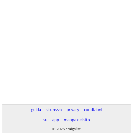
guida
sicurezza
privacy
condizioni
su
app
mappa del sito
© 2026 craigslist