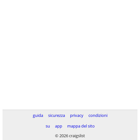
guida
sicurezza
privacy
condizioni
su
app
mappa del sito
© 2026 craigslist